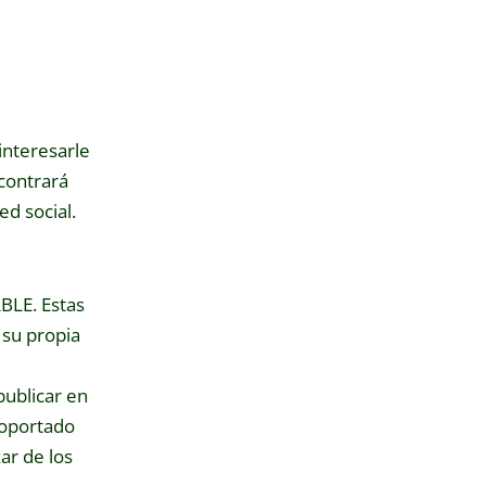
interesarle
contrará
ed social.
ABLE. Estas
 su propia
ublicar en
soportado
ar de los