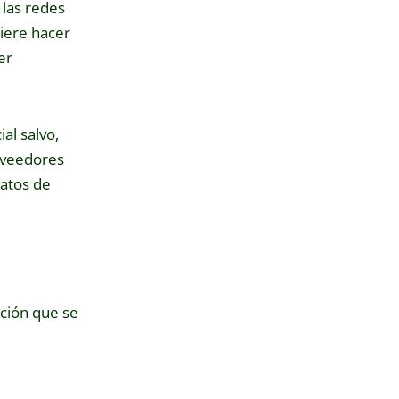
 las redes
iere hacer
er
al salvo,
roveedores
ratos de
ción que se