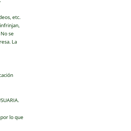
.
deos, etc.
nfrinjan,
. No se
resa. La
cación
USUARIA.
por lo que