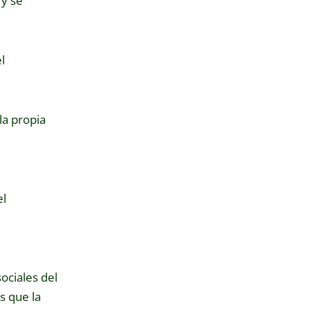
 y se
l
la propia
el
ociales del
s que la